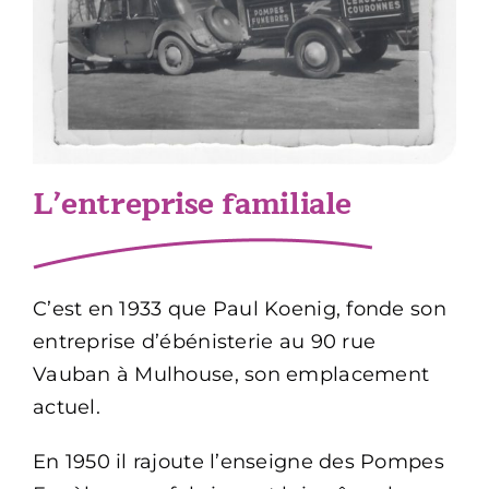
Contact
03 89 45 43 04
90 rue Vauban 68100 Mulhouse
L’entreprise familiale
C’est en 1933 que Paul Koenig, fonde son
entreprise d’ébénisterie au 90 rue
Vauban à Mulhouse, son emplacement
actuel.
En 1950 il rajoute l’enseigne des Pompes