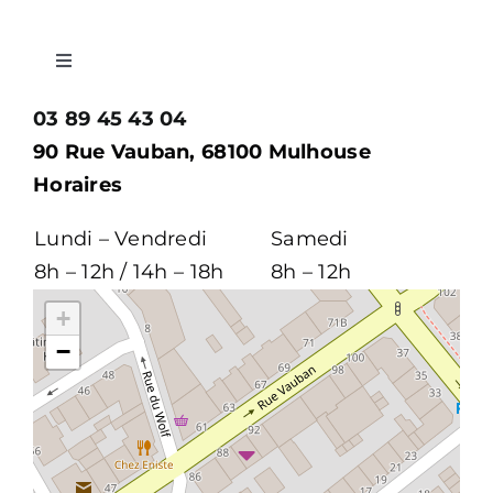
Toggle
Navigation
03 89 45 43 04
Accueil
90 Rue Vauban, 68100 Mulhouse
Horaires
Histoire
Lundi – Vendredi
Samedi
Accompagnement
8h – 12h / 14h – 18h
8h – 12h
+
Contrats obsèques
−
Mentions Légales